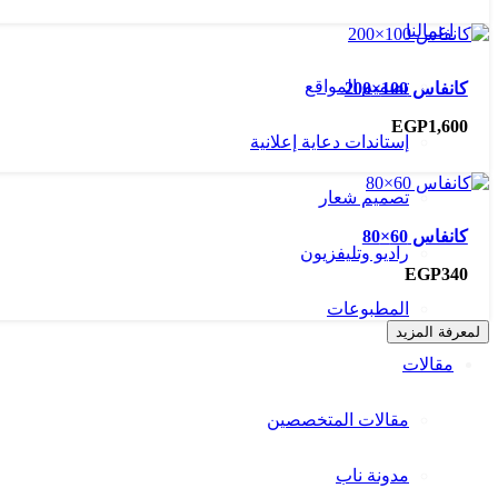
اعمالنا
تصميم المواقع
كانفاس 100×200
EGP
1,600
إستاندات دعاية إعلانية
تصميم شعار
كانفاس 60×80
راديو وتليفزيون
EGP
340
المطبوعات
لمعرفة المزيد
مقالات
مقالات المتخصصين
مدونة ناب