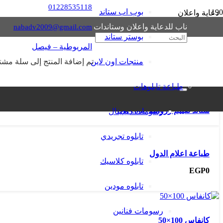
01228535118
بوب اب ستاند
دعاية واعلان
وستاندات معارض وتابلوهات
مع شركة ناب للدعاية والاعلان
إقرأ المز
ناب للدعاية واعلان وستاندات
nabadv2009@gmail.com
تصميم شعارات
تقوم شركة ناب للـ دعاية واعلان بتصميم شعارات logo للشركات والهيئات والجهات الحكومية والخاصة وكذلك الجمعيات والأنشطة والفعاليات .
بوستر ستاند
تصميمات راقية
ناب للـ دعاية واعلان تقوم بتصميم مواقع ومطبوعات 
المريوطية – فيصل
منتجات اون لاين
تم إضافة
المنتج
إلى سلة مشتر
All
تابلوهات
19
2
Advertisement
1
Design & printing
7
Stands
اعلانا
طباعة تابلوهات
ستاند تقييم وروابط QR code
رسومات ديجيتال
تابلوه تجريدي
طباعة اعلام الدول
تابلوه كلاسيك
EGP
0
تابلوه مودين
رسومات فنانين
كانفاس 100×50