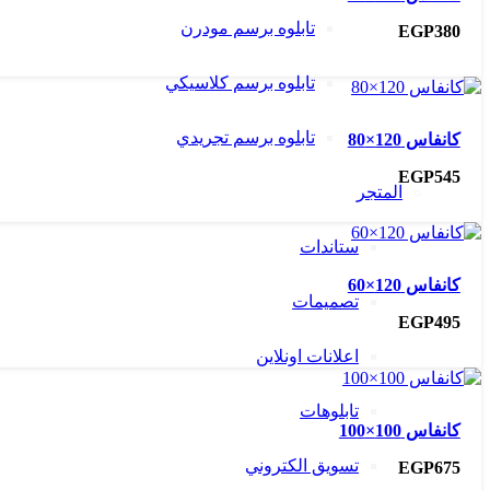
تابلوه برسم مودرن
EGP
380
تابلوه برسم كلاسيكي
تابلوه برسم تجريدي
كانفاس 120×80
EGP
545
المتجر
ستاندات
كانفاس 120×60
تصميمات
EGP
495
اعلانات اونلاين
تابلوهات
كانفاس 100×100
تسويق الكتروني
EGP
675