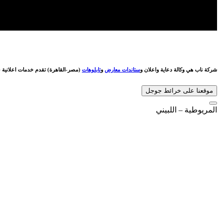
شركة ناب هي وكالة دعاية واعلان و
ستاندات معارض
و
تابلوهات
(مصر-القاهرة) تقدم خدمات اعلانية (
موقعنا على خرائط جوجل
المريوطية – اللبيني