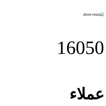
1605
0
عملاء