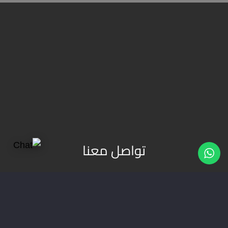
تواصل معنا
شركة ناب هي وكالة دعاية واعلان و
ستاندات
معارض
و
تابلوهات
(مصر-القاهرة) تقدم خدمات اعلانية
( تصميم شعارات | تصميم مواقع | حملات اعلانية |
طباعة بانر | ستاندات | تجهيز المعارض | اعلانات راديو