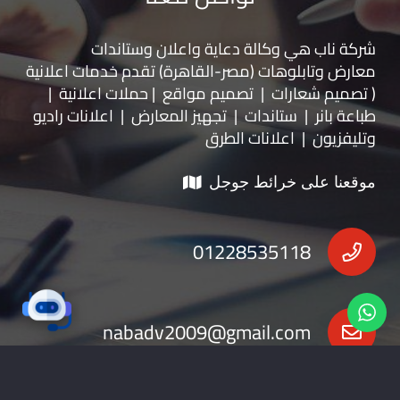
شركة ناب هي وكالة دعاية واعلان و
ستاندات
معارض
و
تابلوهات
(مصر-القاهرة) تقدم خدمات اعلانية
( تصميم شعارات | تصميم مواقع | حملات اعلانية |
طباعة بانر | ستاندات | تجهيز المعارض | اعلانات راديو
وتليفزيون | اعلانات الطرق
موقعنا على خرائط جوجل
01228535118
nabadv2009@gmail.com