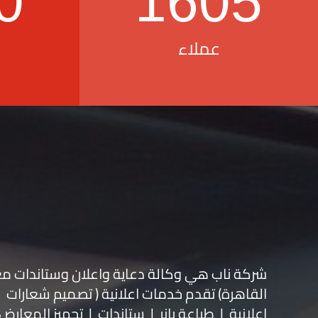
0
1605
عملاء
شركة ناب هي وكالة دعاية واعلان و
ستاندات م
القاهرة) تقدم خدمات اعلانية ( تصميم شعارات
اعلانية | طباعة بانر | ستاندات | تجهيز المعارض 