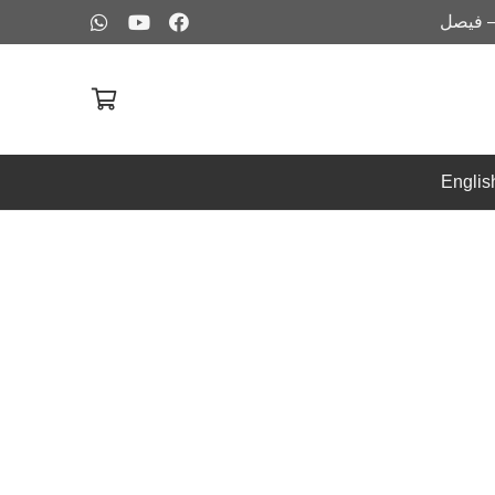
– فيصل
Englis