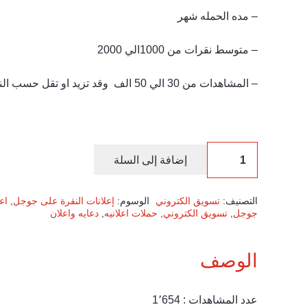
– مده الحمله شهر
– متوسط نقرات من 1000الي 2000
– المشاهدات من 30 الي 50 الف وقد تزيد او تقل حسب النشاط او البلد المستهدفه
إضافة إلى السلة
التصنيف:
تسويق الكتروني
الوسوم:
إعلانات النقرة على جوجل
,
اع
جوجل
,
تسويق الكتروني
,
حملات اعلانيه
,
دعايه واعلان
الوصف
عدد المشاهدات :
1٬654