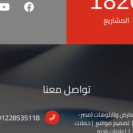
182
المشاريع
تواصل معنا
عارض
و
تابلوهات
(مصر-
01228535118
 | تصميم مواقع | حملات
| اعلانات راديو