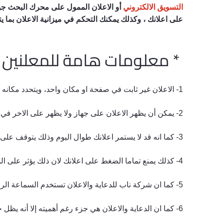
التسويق الالكتروني
أو الاعلان الممول على محرك البحث جوج
على اعلانك ، وكذلك يمكنك التحكم في ميزانية الاعلان بما يت
* معلومات هامة للمعلنين 
1- الاعلان غير ثابت في صفحة او مكان واحد، ويتحدد مكانه من خلال عدد وقوة المعلنين في نفس مجالك وقوة المواقع الخاصة بهم ونقاط اخرى كثرة تزيد على 400 نقطة .
2- يمكن أن يظهر الاعلان على جهاز ولا يظهر على الاخر في نفس المنطقة أو يظهر على جهاز الكومبيوتر صفحة أولى ويظهر في مكان أخر على الموبايل في نفس اللحظة.
3- كما انه قد لا يستمر اعلانك طوال اليوم وذلك يتوقف على الفئة المستهدفة والميزانية الخاصة بالاعلان
4- كذلك يمنع تماما الضغط على اعلانك لان ذلك يؤثر على الميزانية الخاصة بالاعلان دون جدوى.
5- كما ان شركة ناب للدعاية والاعلان تستخدم السماعة الرصاصية اللون فقط في اعلاناتها حيث أنها أكثر فاعلية.
6- كما ان الدعاية والاعلان هي جزء رغم أهميته إلا أنه يظل جزء ضمن عوامل أخرى تؤثر على زيادة مبيعاتك.