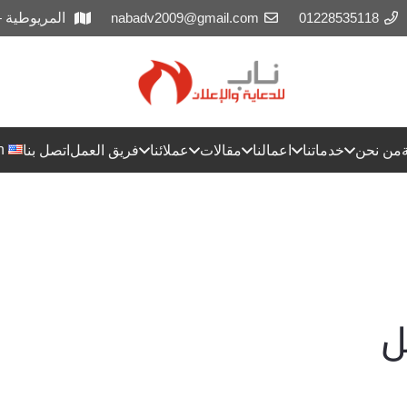
01228535118
nabadv2009@gmail.com
المريوطية 
h
من نحن
خدماتنا
اعمالنا
مقالات
عملائنا
فريق العمل
اتصل بنا
ل