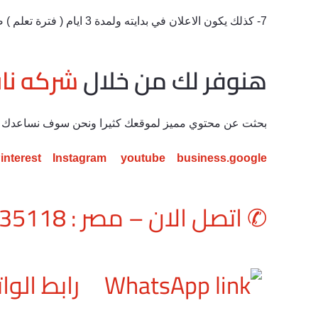
7- كذلك يكون الاعلان في بدايته ولمدة 3 ايام ( فترة تعلم ) ضعيف ويمكن الا تظهر به السماعة.
هنوفر لك من خلال
شركه نا
بحثت عن محتوي مميز لموقعك كثيرا ونحن سوف نساعدك لل
interest
Instagram
youtube
business.google
✆
اتصل الان – مصر : 01228535118
رابط الو