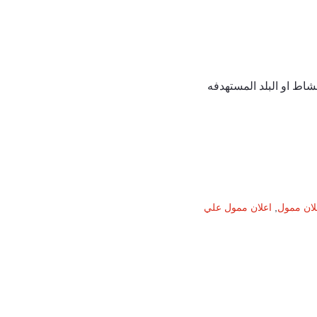
كمية
إعلانات
النقرة
على
لان ممول
,
اعلان ممول علي
جوجل