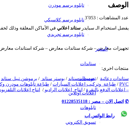
الوصف
تابلوه برسم مودرن
عدد المشاهدات :
3٬053
تابلوه برسم كلاسيكي
يفضل استخدام الـ سبايدر
ستاند اعلاني
في الأماكن المغلقة وذلك لخفة وزنه، كما يتوفر الاستاند بمقاسين 80*180 
تابلوه برسم تجريدي
تجهيزات معارض – شركة ستاندات معارض – شركة استاندات معارض 
المتجر
ستاندات
منتجات اخرى:
تصميمات
ستاندات دعائية
/
بوب اب ستاند
/
بوستر ستاند
/
برموشن تيبل ستاند
/
PVC
/
طباعة وتركيب اعلانات السيارات
/
طباعة تابلوهات مودرن وك
– اعلانات الدفع بالنقرة
/
انتاج اعلانات الراديو
/
انتاج اعلانات التلفزيو
اعلانات اونلاين
✆
اتصل الان – مصر : 01228535118
تابلوهات
رابط الواتس اب
تسويق الكتروني