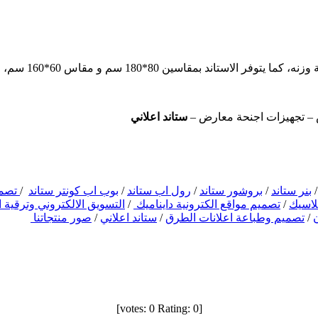
سم و مقاس 60*160 سم، ويمكن طباعة رسالته الاعلانية على خامة بانر أو خامة جلوسي.
– تجهيزات اجنحة معارض –
ستاند اعلاني
بنر ستاند
/
بروشور ستاند
/
رول اب ستاند
/
بوب اب كونتر ستاند
/
تصمي
لاسيك
/
تصميم مواقع الكترونية دايناميك
/
التسويق الالكتروني وترقية 
ن
/
تصميم وطباعة اعلانات الطرق
/
ستاند اعلاني
/
صور منتجاتنا
]
0
Rating:
0
[votes: