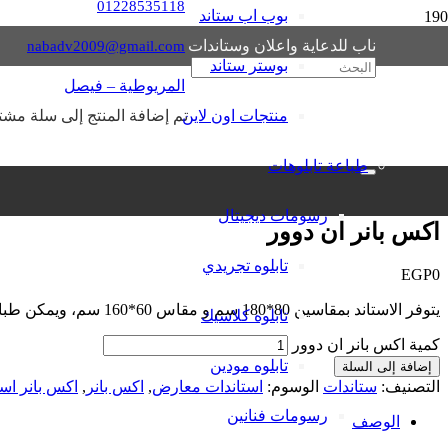
01228535118
بوب اب ستاند
ناب للدعاية واعلان وستاندات
nabadv2009@gmail.com
بوستر ستاند
المريوطية – فيصل
منتجات اون لاين
تم إضافة
المنتج
إلى سلة مشتر
طباعة تابلوهات
الرئيسية
/
ستاندات
/ اكس بانر ان دوور
رسومات ديجيتال
اكس بانر ان دوور
تابلوه تجريدي
EGP
0
يتوفر الاستاند بمقاسين 80*180 سم و مقاس 60*160 سم، ويمكن طباعة رسالته الاعلانية على خامة بانر أو خامة جلوسي.
تابلوه كلاسيك
كمية اكس بانر ان دوور
تابلوه مودين
إضافة إلى السلة
التصنيف:
ستاندات
الوسوم:
استاندات معارض
,
اكس بانر
,
اكس بانر است
رسومات فنانين
الوصف