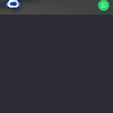
تواصل معنا
شركة ناب هي وكالة دعاية واعلان و
ستاندات
معارض
و
تابلوهات
(مصر-القاهرة) تقدم خدمات اعلانية
( تصميم شعارات | تصميم مواقع | حملات اعلانية |
طباعة بانر | ستاندات | تجهيز المعارض | اعلانات راديو