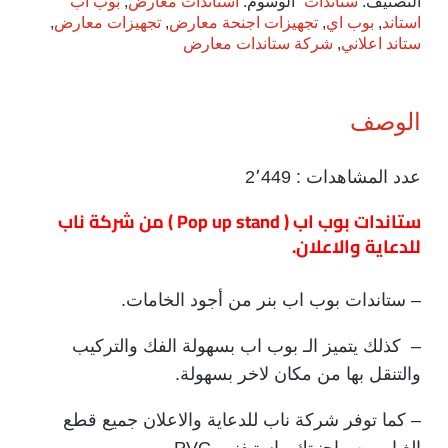
ستريت
التصنيف:
ستاندات
الوسوم:
استاندات معارض
,
بوب اب
استاند
,
بوب اي
,
تجهيزات اجنحة معارض
,
تجهيزات معارض
,
3×3
ستاند اعلاني
,
شركة ستاندات معارض
بالطباعه
الوصف
عدد المشاهدات :
2٬449
ستاندات بوب اب ( Pop up stand ) من شركة ناب
للدعاية والاعلان.
– ستاندات بوب اب بنر من أجود الخامات.
– كذلك يتميز الـ بوب اب بسهولة الفك والتركيب
والتنقل بها من مكان لاخر بسهولة.
– كما توفر شركة ناب للدعاية والاعلان جميع قطع
الغيار من ماجنيتك واستيفنر وPVC.