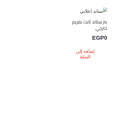
بنر ستاند ثابث بفريم
خارجي
EGP
0
إضافة إلى
السلة