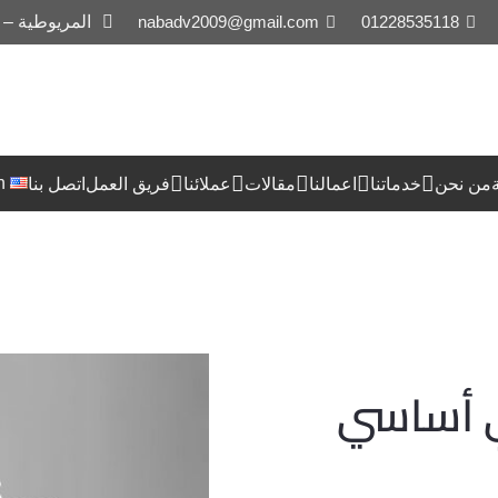
01228535118
nabadv2009@gmail.com
المريوطية –
h
من نحن
خدماتنا
اعمالنا
مقالات
عملائنا
فريق العمل
اتصل بنا
 أساسي