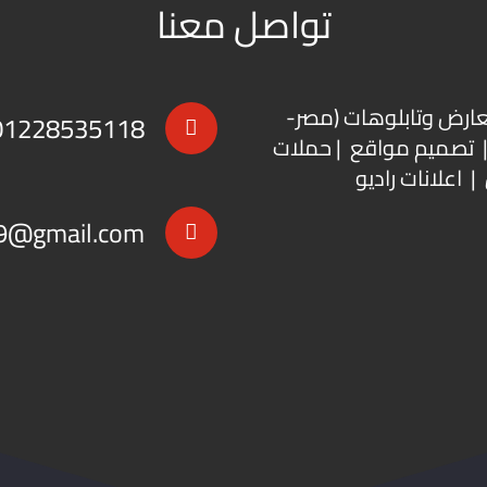
تواصل معنا
عارض
و
تابلوهات
(مصر-
01228535118
 | تصميم مواقع | حملات
| اعلانات راديو
9@gmail.com