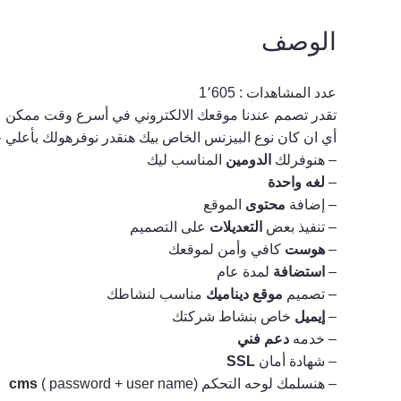
الوصف
عدد المشاهدات :
1٬605
تقدر تصمم عندنا موقعك الالكتروني في أسرع وقت ممكن
أي ان كان نوع البيزنس الخاص بيك هنقدر نوفرهولك بأعلي 
– هنوفرلك
الدومين
المناسب ليك
–
لغه واحدة
– إضافة
محتوى
الموقع
– تنفيذ بعض
التعديلات
على التصميم
–
هوست
كافي وأمن لموقعك
–
استضافة
لمدة عام
– تصميم
موقع ديناميك
مناسب لنشاطك
–
إيميل
خاص بنشاط شركتك
– خدمه
دعم فني
– شهادة أمان
SSL
– هنسلمك لوحه التحكم
( password + user name)
cms