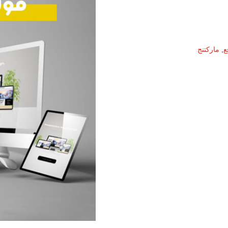
كمية
تصميم
موقع
ديناميكي
ع
,
ماركتنج
أساسي