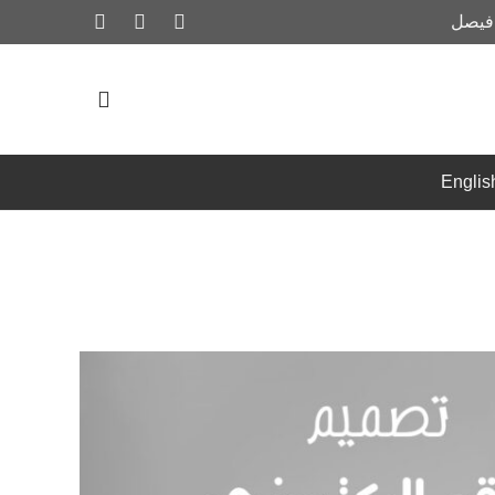
 فيصل
Englis