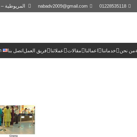
01228535118
nabadv2009@gmail.com
المريوطية –
h
من نحن
خدماتنا
اعمالنا
مقالات
عملائنا
فريق العمل
اتصل بنا