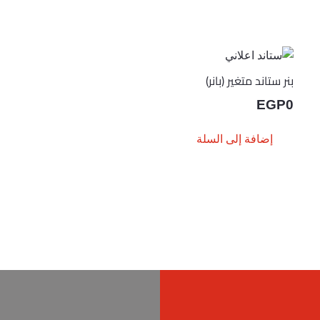
بنر ستاند متغير (بانر)
EGP
0
إضافة إلى السلة