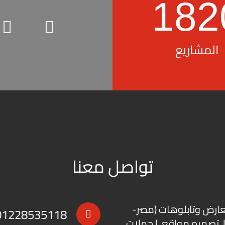
182
المشاريع
تواصل معنا
عارض
و
تابلوهات
(مصر-
01228535118
 | تصميم مواقع | حملات