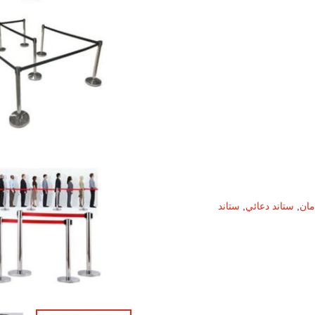
كمية
حاجز
امان
مان
,
ستاند دعائي
,
ستاند