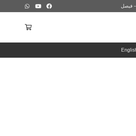
– فيصل
Englis