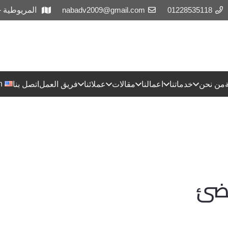
01228535118
nabadv2009@gmail.com
المريوطية 
h
من نحن
خدماتنا
اعمالنا
مقالات
عملائنا
فريق العمل
اتصل بنا