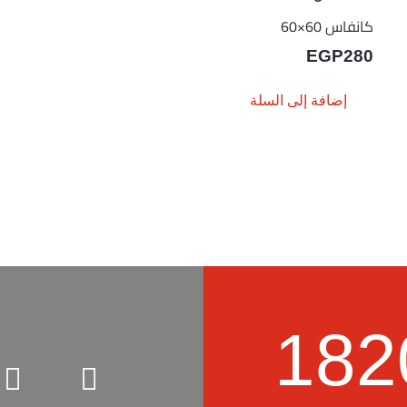
كانفاس 60×60
EGP
280
إضافة إلى السلة
182