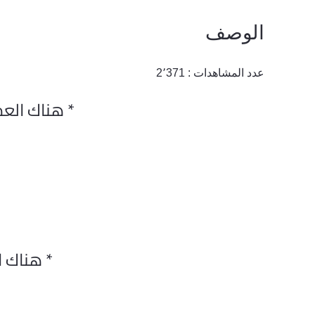
الوصف
عدد المشاهدات :
2٬371
* هناك العد
* هناك ا