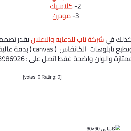
2-
كلاسيك
3-
مودرن
ذلك في
شركة ناب للدعاية والاعلان
تقدر تصمم
طبع تابلوهات الكانفاس ( canvas ) بدقة عالية
زة والوان واضحة فقط اتصل على : 0201123986926
]
0
Rating:
0
[votes: