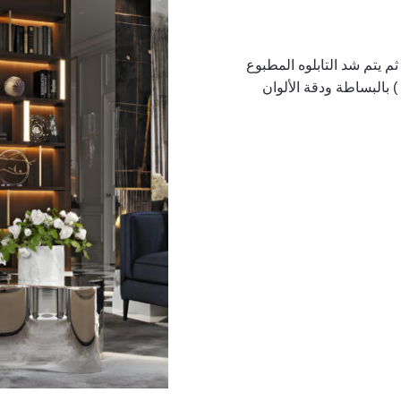
باعة أي تابلوه على خامة تسمى (كانفاس) ( canvas ) ثم يتم شد التابلوه المطبوع
على برواز خشبي، وتتميز طباعة تابلوه الكانفاس ( canvas ) بالبساطة ودقة الألوان
كمية
كانفاس
100×50