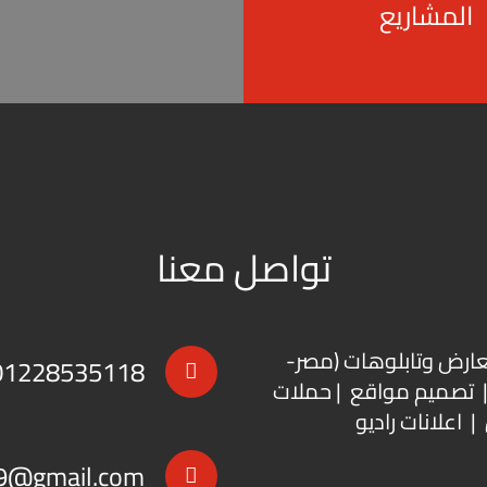
المشاريع
تواصل معنا
عارض
و
تابلوهات
(مصر-
01228535118
 | تصميم مواقع | حملات
| اعلانات راديو
9@gmail.com