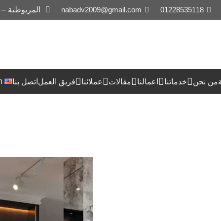
01228535118
nabadv2009@gmail.com
المريوطية –
h
من نحن
خدماتنا
اعمالنا
مقالات
عملائنا
فريق العمل
اتصل بنا