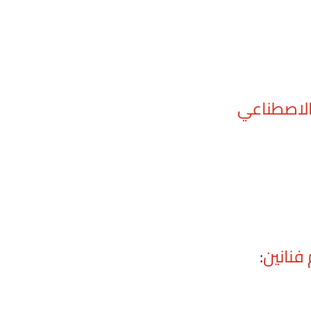
 الاصطناعي
فنانين
: