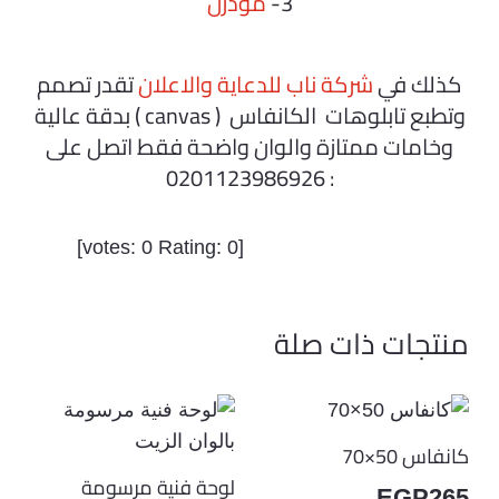
3-
مودرن
كذلك في
شركة ناب للدعاية والاعلان
تقدر تصمم
وتطبع تابلوهات الكانفاس ( canvas ) بدقة عالية
وخامات ممتازة والوان واضحة فقط اتصل على
: 0201123986926
]
0
Rating:
0
[votes:
منتجات ذات صلة
كانفاس 50×70
لوحة فنية مرسومة
EGP
265