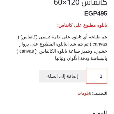
كانفاس 120×60
EGP
495
تابلوه مطبوع على كانفاس:
يتم طباعة أي تابلوه على خامة تسمى (كانفاس) (
canvas ) ثم يتم شد التابلوه المطبوع على برواز
خشبي، وتتميز طباعة تابلوه الكانفاس ( canvas )
بالبساطة ودقة الألوان وثباتها
كمية
إضافة إلى السلة
كانفاس
120×60
التصنيف:
تابلوهات
الوصف