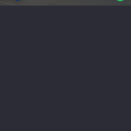
تواصل معنا
شركة ناب هي وكالة دعاية واعلان و
ستاندات
معارض
و
تابلوهات
(مصر-القاهرة) تقدم خدمات اعلانية
( تصميم شعارات | تصميم مواقع | حملات اعلانية |
طباعة بانر | ستاندات | تجهيز المعارض | اعلانات راديو
وتليفزيون | اعلانات الطرق