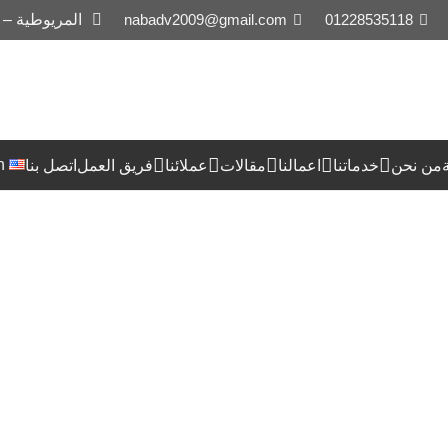
01228535118
nabadv2009@gmail.com
المريوطية –
h
من نحن
خدماتنا
اعمالنا
مقالات
عملائنا
فريق العمل
اتصل بنا