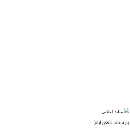
بنر ستاند متغير (بانر)