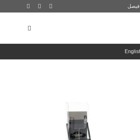
 فيصل
Englis