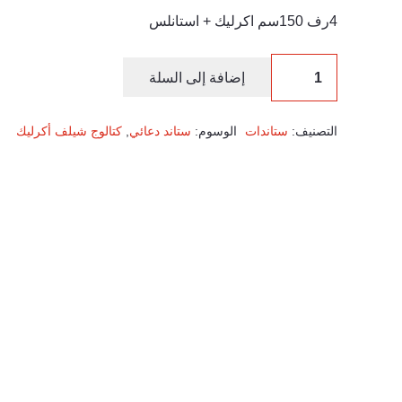
4رف 150سم اكرليك + استانلس
إضافة إلى السلة
التصنيف:
ستاندات
الوسوم:
ستاند دعائي
,
كتالوج شيلف أكرليك