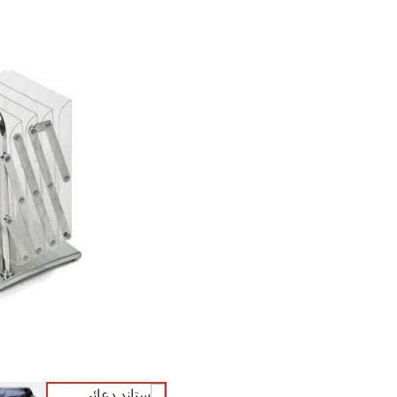
كمية
كتالوج
شيلف
أكرليك