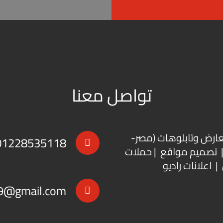
تواصل معنا
عارض
و
تابلوهات
(مصر-
01228535118
 | تصميم مواقع | حملات
| اعلانات راديو
9@gmail.com