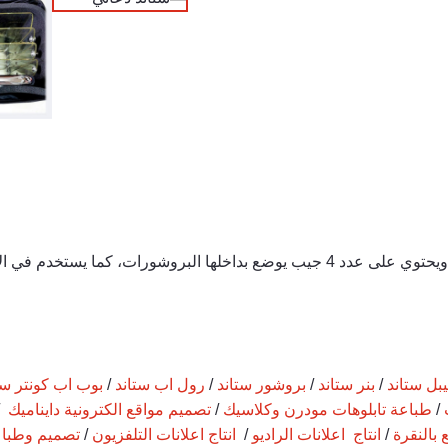
ستاند من الاكريلك الشفاف ذات قاعدة معدنية مقاس A4 ، ويحتوي على عدد 4 جيب يوضع بد
بل ستاند
/
بنر ستاند
/
بروشور ستاند
/
رول اب ستاند
/
بوب اب كونتر ست
/
طباعة تابلوهات مودرن وكلاسيك
/
تصميم مواقع الكترونية دايناميك
/
 بالنقرة
/
انتاج اعلانات الراديو
/
انتاج اعلانات التلفزيون
/
تصميم وطباع