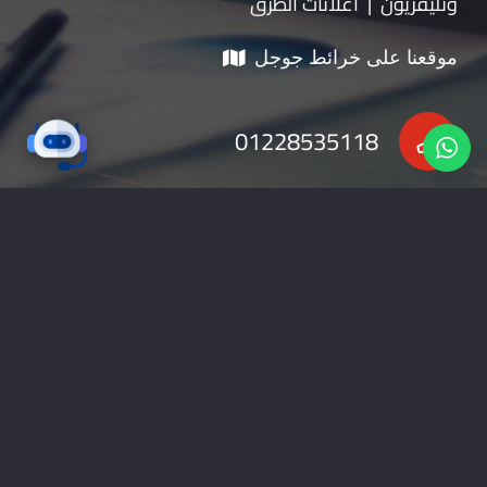
وتليفزيون | اعلانات الطرق
موقعنا على خرائط جوجل
01228535118
nabadv2009@gmail.com