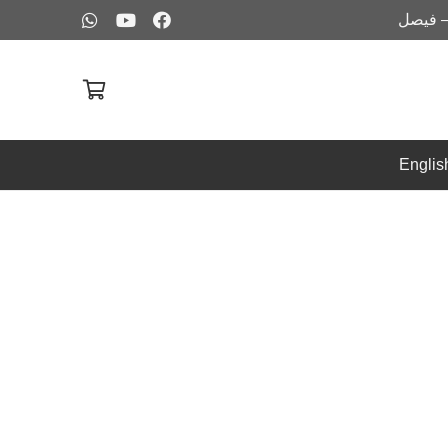
– فيصل
Englis