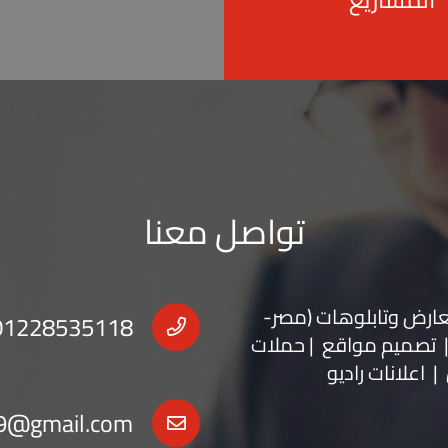
تواصل معنا
عارض
و
تابلوهات
(مصر-
01228535118
 | تصميم مواقع | حملات
| اعلانات راديو
9@gmail.com