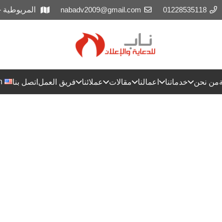
01228535118
nabadv2009@gmail.com
المريوطية 
h
من نحن
خدماتنا
اعمالنا
مقالات
عملائنا
فريق العمل
اتصل بنا