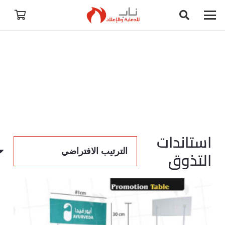
استاندات
التذوق