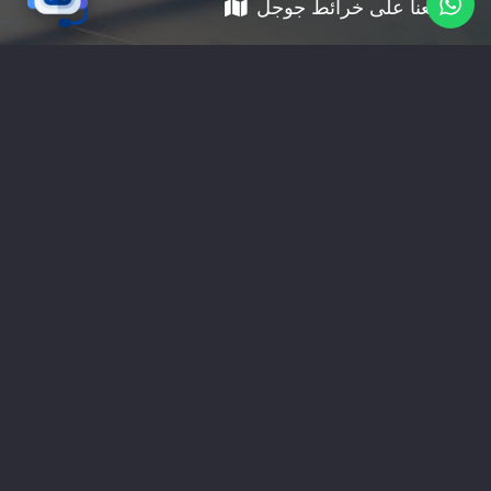
موقعنا على خرائط جوجل
01228535118
nabadv2009@gmail.com