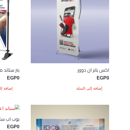
اكس بانر ان دوور
بنر ستاند متغ
EGP
0
EGP
0
إضافة إلى السلة
إضافة إل
بوب اب ستريت 3×4 ب
EGP
0