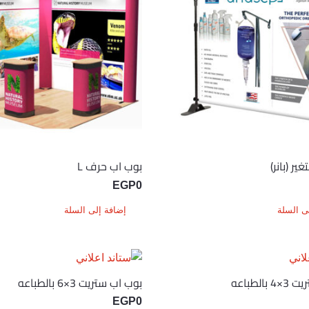
ير (بانر)
بوب اب حرف L
EGP
0
ى السلة
إضافة إلى السلة
الطباعه
بوب اب ستريت 3×6 بالطباعه
EGP
0