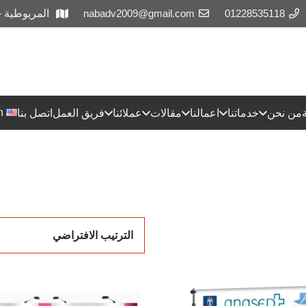
01228535118
nabadv2009@gmail.com
المريوطية 
h
من نحن
خدماتنا
اعمالنا
مقالات
عملائنا
فريق العمل
اتصل بنا