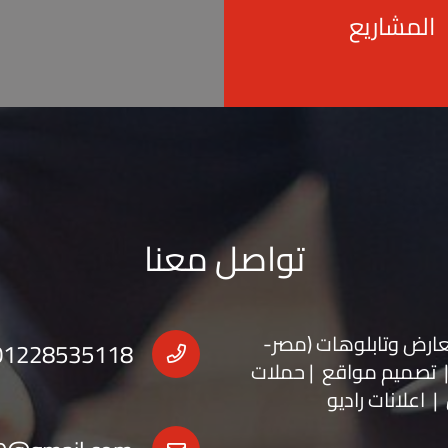
المشاريع
تواصل معنا
عارض
و
تابلوهات
(مصر-
01228535118
 | تصميم مواقع | حملات
| اعلانات راديو