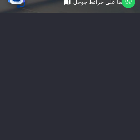
موقعنا على خرائط جوجل
01228535118
nabadv2009@gmail.com