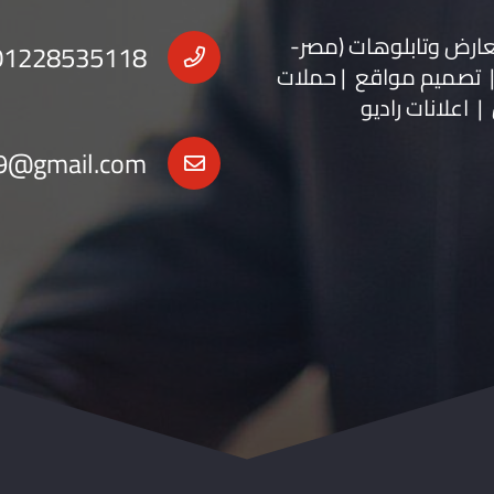
عارض
و
تابلوهات
(مصر-
01228535118
 | تصميم مواقع | حملات
| اعلانات راديو
9@gmail.com