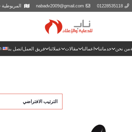
01228535118
nabadv2009@gmail.com
المريوطية 
h
من نحن
خدماتنا
اعمالنا
مقالات
عملائنا
فريق العمل
اتصل بنا