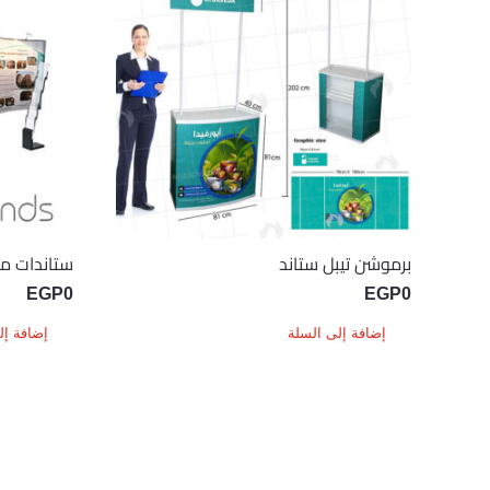
برموشن تيبل ستاند
ستاندات م
EGP
0
EGP
0
إضافة إلى السلة
إضافة إل