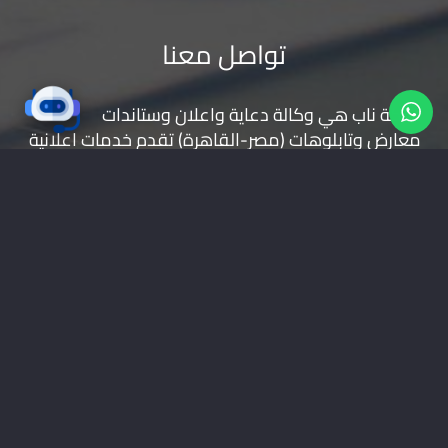
تواصل معنا
شركة ناب هي وكالة دعاية واعلان و
ستاندات
معارض
و
تابلوهات
(مصر-القاهرة) تقدم خدمات اعلانية
( تصميم شعارات | تصميم مواقع | حملات اعلانية |
طباعة بانر | ستاندات | تجهيز المعارض | اعلانات راديو
وتليفزيون | اعلانات الطرق
موقعنا على خرائط جوجل
01228535118
nabadv2009@gmail.com