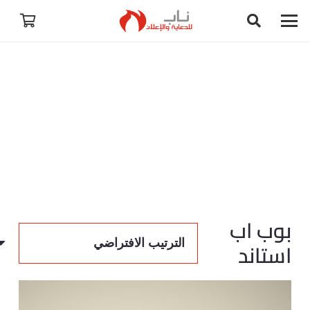
بوب اب
استاند