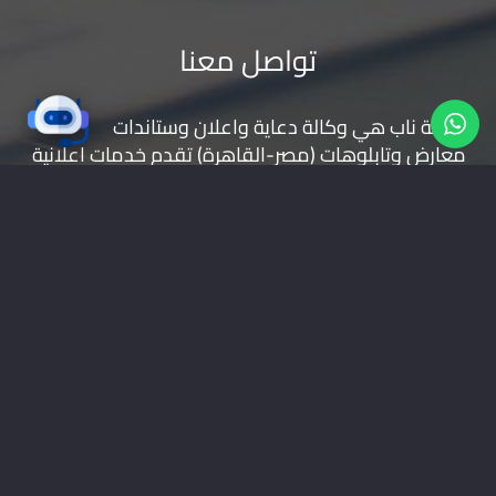
تواصل معنا
شركة ناب هي وكالة دعاية واعلان و
ستاندات
معارض
و
تابلوهات
(مصر-القاهرة) تقدم خدمات اعلانية
( تصميم شعارات | تصميم مواقع | حملات اعلانية |
طباعة بانر | ستاندات | تجهيز المعارض | اعلانات راديو
وتليفزيون | اعلانات الطرق
موقعنا على خرائط جوجل
01228535118
nabadv2009@gmail.com