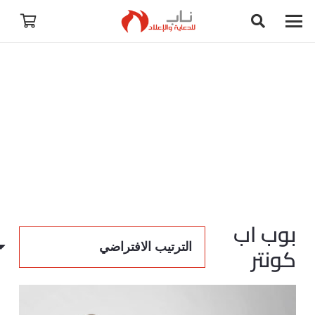
بوب اب
كونتر