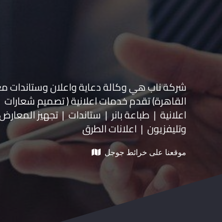
شركة ناب هي وكالة دعاية واعلان و
ستاندات م
القاهرة) تقدم خدمات اعلانية ( تصميم شعارات
اعلانية | طباعة بانر | ستاندات | تجهيز المعارض 
وتليفزيون | اعلانات الطرق
موقعنا على خرائط جوجل