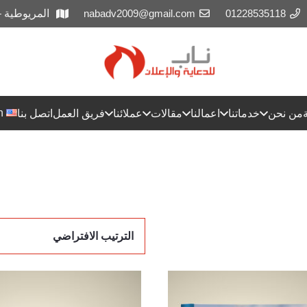
01228535118
nabadv2009@gmail.com
المريوطية 
h
من نحن
خدماتنا
اعمالنا
مقالات
عملائنا
فريق العمل
اتصل بنا