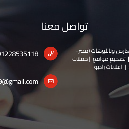
تواصل معنا
عارض
و
تابلوهات
(مصر-
01228535118
 | تصميم مواقع | حملات
| اعلانات راديو
9@gmail.com