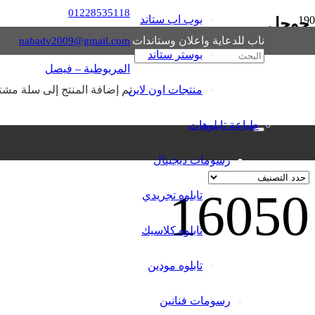
01228535118
بوب اب ستاند
جوجل
ناب للدعاية واعلان وستاندات
nabadv2009@gmail.com
بوستر ستاند
المريوطية – فيصل
ترقية مواقع على محركات البحث
منتجات اون لاين
تم إضافة
المنتج
إلى سلة مشتر
EGP
3,000
إضافة إلى السلة
طباعة تابلوهات
تصنيفات المنتج
رسومات ديجيتال
1605
0
تابلوه تجريدي
تابلوه كلاسيك
تابلوه مودين
رسومات فنانين