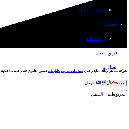
مقالات متفرقة
عملائنا
آراء عملائنا
فريق العمل
اتصل بنا
شركة ناب هي وكالة دعاية واعلان و
ستاندات معارض
و
تابلوهات
(مصر-القاهرة) تقدم خدمات اعلانية (
English
موقعنا على خرائط جوجل
المريوطية – اللبيني