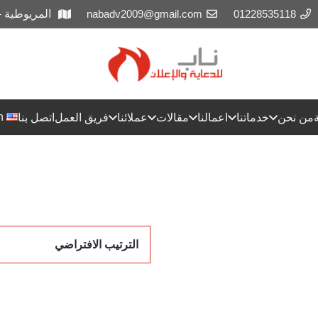
01228535118
nabadv2009@gmail.com
المريوطية 
h
من نحن
خدماتنا
اعمالنا
مقالات
عملائنا
فريق العمل
اتصل بنا