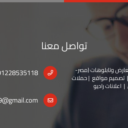
تواصل معنا
عارض
و
تابلوهات
(مصر-
01228535118
 | تصميم مواقع | حملات
| اعلانات راديو
9@gmail.com