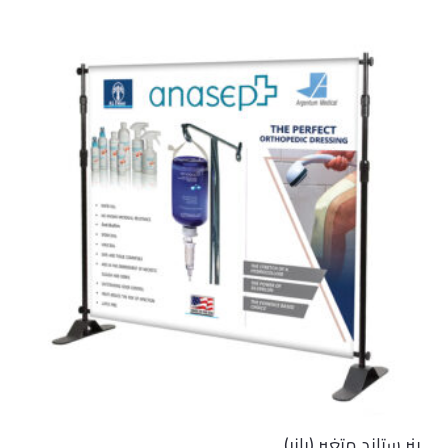
بنر ستاند متغير (بانر)