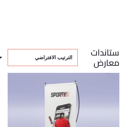
ستاندات
معارض