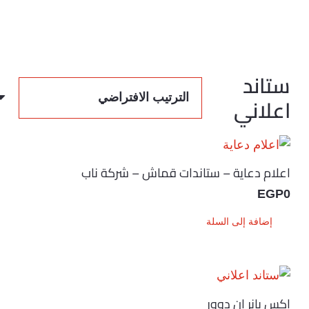
ستاند
اعلاني
اعلام دعاية – ستاندات قماش – شركة ناب
EGP
0
إضافة إلى السلة
اكس بانر ان دوور