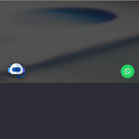
تواصل معنا
شركة ناب هي وكالة دعاية واعلان و
ستاندات
معارض
و
تابلوهات
(مصر-القاهرة) تقدم خدمات اعلانية
( تصميم شعارات | تصميم مواقع | حملات اعلانية |