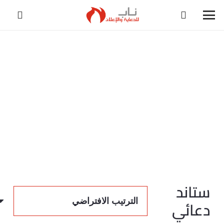
ستاند
دعائي