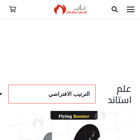
علم
استاند