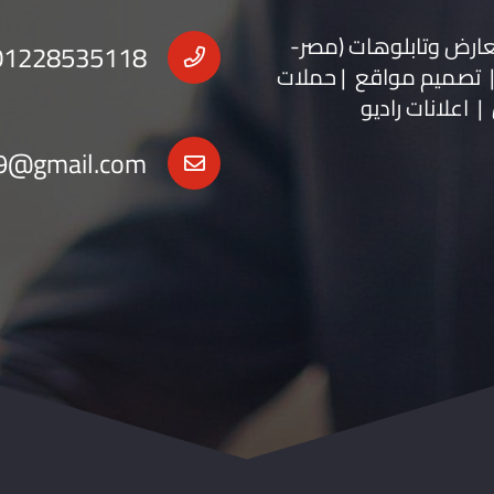
عارض
و
تابلوهات
(مصر-
01228535118
 | تصميم مواقع | حملات
| اعلانات راديو
9@gmail.com