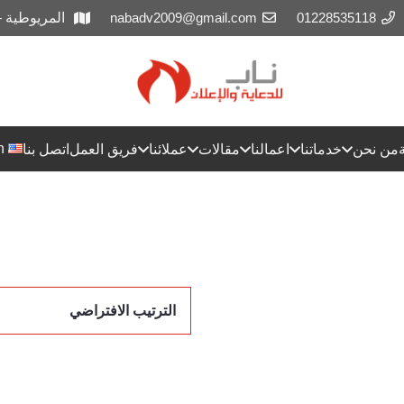
01228535118
nabadv2009@gmail.com
المريوطية 
h
من نحن
خدماتنا
اعمالنا
مقالات
عملائنا
فريق العمل
اتصل بنا