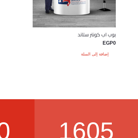
بوب اب كونتر ستاند
EGP
0
إضافة إلى السلة
0
1605