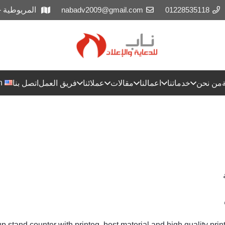
01228535118
nabadv2009@gmail.com
المريوطية 
h
من نحن
خدماتنا
اعمالنا
مقالات
عملائنا
فريق العمل
اتصل بنا
p stand counter with printeg ,best material and high quality pri