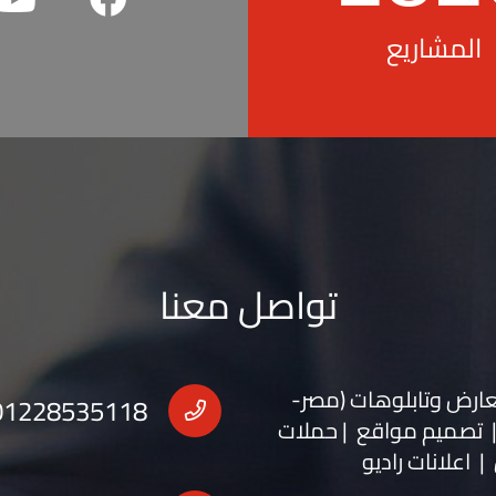
المشاريع
تواصل معنا
عارض
و
تابلوهات
(مصر-
01228535118
 | تصميم مواقع | حملات
| اعلانات راديو