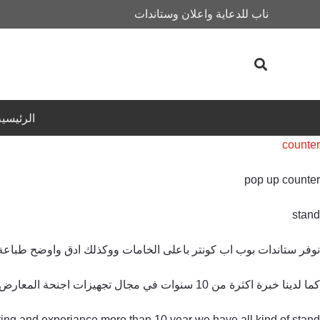
ناب للدعاية واعلان وستاندات
الرئيسية
counter
pop up counter
stand
نوفر ستاندات بوب اب كونتر باعلى الخامات ووكذلك ادق واوضح طباعة
كما لدينا خبرة اكثرة من 10 سنوات في مجال تجهيزات اجنحة المعارض
nting and experiance more than 10 year we have all kind of stand