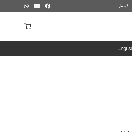
– فيصل
Englis
pop u