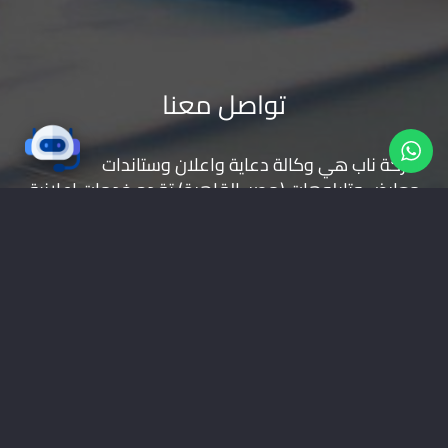
تواصل معنا
شركة ناب هي وكالة دعاية واعلان و
ستاندات
معارض
و
تابلوهات
(مصر-القاهرة) تقدم خدمات اعلانية
( تصميم شعارات | تصميم مواقع | حملات اعلانية |
طباعة بانر | ستاندات | تجهيز المعارض | اعلانات راديو
وتليفزيون | اعلانات الطرق
موقعنا على خرائط جوجل
01228535118