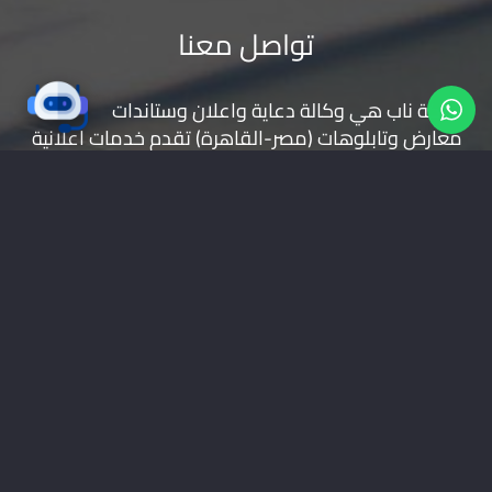
تواصل معنا
شركة ناب هي وكالة دعاية واعلان و
ستاندات
معارض
و
تابلوهات
(مصر-القاهرة) تقدم خدمات اعلانية
( تصميم شعارات | تصميم مواقع | حملات اعلانية |
طباعة بانر | ستاندات | تجهيز المعارض | اعلانات راديو
وتليفزيون | اعلانات الطرق
موقعنا على خرائط جوجل
01228535118
nabadv2009@gmail.com