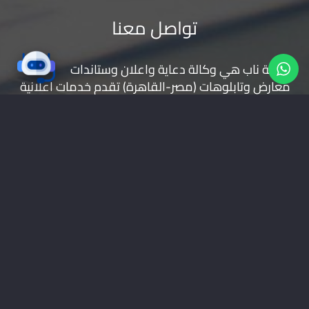
تواصل معنا
شركة ناب هي وكالة دعاية واعلان و
ستاندات
معارض
و
تابلوهات
(مصر-القاهرة) تقدم خدمات اعلانية
( تصميم شعارات | تصميم مواقع | حملات اعلانية |
طباعة بانر | ستاندات | تجهيز المعارض | اعلانات راديو
وتليفزيون | اعلانات الطرق
موقعنا على خرائط جوجل
01228535118
nabadv2009@gmail.com