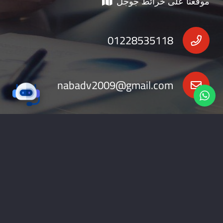
موقعنا على خرائط جوجل
01228535118
nabadv2009@gmail.com
جميع الحقوق محفوظة 2026