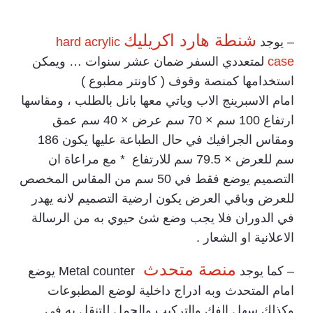
شنطة هارد اكريليك
– يوجد
hard acrylic
case
لمتعددي السفر ضمان عشر سنوات … ويمكن
استخدامها كمنصة وقوف ( كاونتر مطبوع )
امام الاسبرينج الاب وياتي معها بانل بالطلب ، ومقاسها
ارتفاع 100 سم × 70 سم عرض × 40 سم عمق
ومقاس الجرافيك في حال الطباعة عليها يكون 186
سم للعرض × 79.5 سم للارتفاع * مع مراعاة ان
التصميم يوضع فقط في 50 سم من المقاس المخصص
للعرض وباقي العرض يكون ارضية التصميم لانه يهدر
في الدوران فلا يجب وضع شئ حيوي به من الرسالة
الاعلانية او الشعار .
منصة متحدث
– كما يوجد
Metal counter يوضع
امام المتحدث وبه ادراج داخلية لوضع المطبوعات
وكذلك سهل الفك والتركيب والحمل للتنقل به في