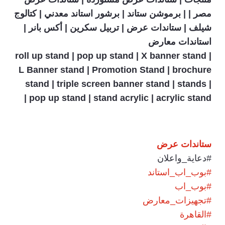
مصر | | برموشن ستاند | برشور استاند معدني | كتالوج
شيلف | ستاندات عرض | تربيل سكرين | أكس بانر |
استاندات معارض
roll up stand | pop up stand | X banner stand |
L Banner stand | Promotion Stand | brochure
stand | triple screen banner stand | stands |
pop up stand | stand acrylic | acrylic stand |
ستاندات
عرض
‫#‏
دعاية_واعلان‬
‫#‏
بوب_اب_استاند‬
‫#‏
بوب_اب‬
‫#‏
تجهيزات_معارض‬
‫#‏
القاهرة‬