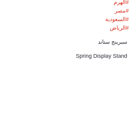
‫#‏
الهرم‬
‫#‏
مصر‬
‫#‏
السعودية‬
‫#‏
الرياض‬
سبرينج ستاند
Spring Display Stand