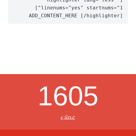
linenums="yes" startnums="1"] 
ADD_CONTENT_HERE [/highlighter] 
1605
عملاء