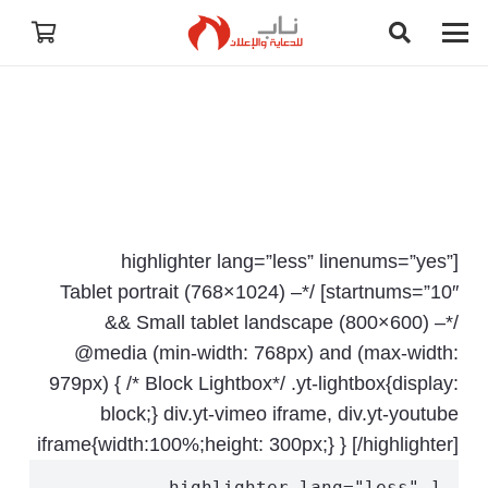
[highlighter lang=”less” linenums=”yes”
startnums=”10″] /*– Tablet portrait (768×1024)
&& Small tablet landscape (800×600) –*/
@media (min-width: 768px) and (max-width:
979px) { /* Block Lightbox*/ .yt-lightbox{display:
block;} div.yt-vimeo iframe, div.yt-youtube
iframe{width:100%;height: 300px;} } [/highlighter]
[highlighter lang="less" 