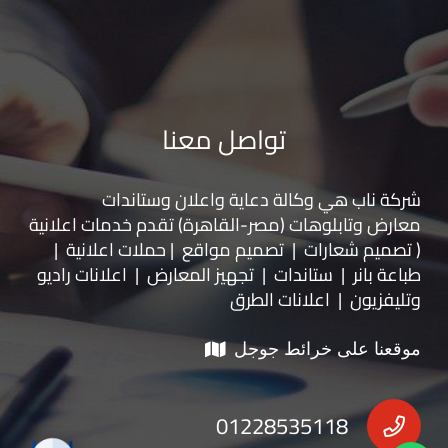
تواصل معنا
شركة ناب هي وكالة دعاية واعلان و
ستاندات
معارض
و
تابلوهات
(مصر-القاهرة) تقدم خدمات اعلانية
( تصميم شعارات | تصميم مواقع | حملات اعلانية |
طباعة بانر | ستاندات | تجهيز المعارض | اعلانات راديو
وتليفزيون | اعلانات الطرق
موقعنا على خرائط جوجل
01228535118