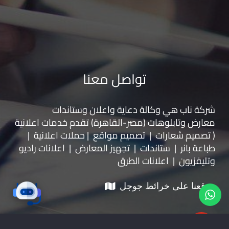
تواصل معنا
شركة ناب هي وكالة دعاية واعلان و
ستاندات
معارض
و
تابلوهات
(مصر-القاهرة) تقدم خدمات اعلانية
( تصميم شعارات | تصميم مواقع | حملات اعلانية |
طباعة بانر | ستاندات | تجهيز المعارض | اعلانات راديو
وتليفزيون | اعلانات الطرق
موقعنا على خرائط جوجل
01228535118