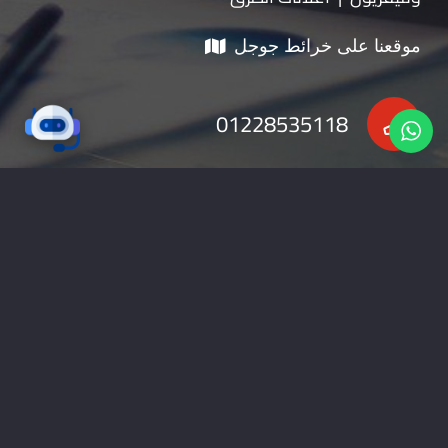
موقعنا على خرائط جوجل
01228535118
nabadv2009@gmail.com