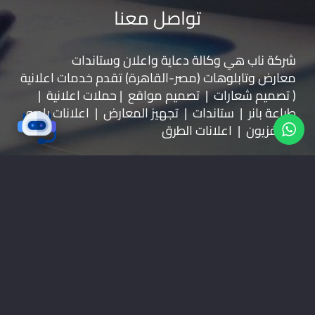
تواصل معنا
شركة ناب هي وكالة دعاية واعلان و
ستاندات
معارض
و
تابلوهات
(مصر-القاهرة) تقدم خدمات اعلانية
( تصميم شعارات | تصميم مواقع | حملات اعلانية |
طباعة بانر | ستاندات | تجهيز المعارض | اعلانات راديو
وتليفزيون | اعلانات الطرق
موقعنا على خرائط جوجل
01228535118
nabadv2009@gmail.com