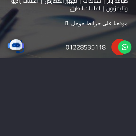
طباعة بانر | ستاندات | تجهيز المعارض | اعلانات راديو
وتليفزيون | اعلانات الطرق
موقعنا على خرائط جوجل
01228535118
nabadv2009@gmail.com