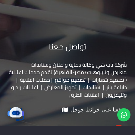
تواصل معنا
شركة ناب هي وكالة دعاية واعلان و
ستاندات
معارض
و
تابلوهات
(مصر-القاهرة) تقدم خدمات اعلانية
( تصميم شعارات | تصميم مواقع | حملات اعلانية |
طباعة بانر | ستاندات | تجهيز المعارض | اعلانات راديو
وتليفزيون | اعلانات الطرق
موقعنا على خرائط جوجل
01228535118