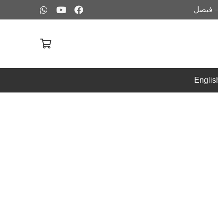
– فيصل
Englis