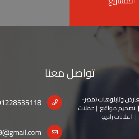
المشاريع
تواصل معنا
عارض
و
تابلوهات
(مصر-
01228535118
 | تصميم مواقع | حملات
| اعلانات راديو
9@gmail.com