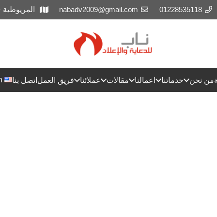
01228535118
nabadv2009@gmail.com
المريوطية 
h
من نحن
خدماتنا
اعمالنا
مقالات
عملائنا
فريق العمل
اتصل بنا