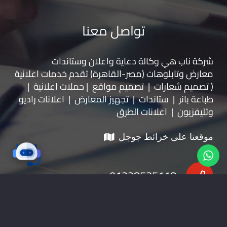
تواصل معنا
شركة ناب هي وكالة دعاية واعلان و
ستاندات
معارض
و
تابلوهات
(مصر-القاهرة) تقدم خدمات اعلانية
( تصميم شعارات | تصميم مواقع | حملات اعلانية |
طباعة بانر | ستاندات | تجهيز المعارض | اعلانات راديو
وتليفزيون | اعلانات الطرق
موقعنا على خرائط جوجل
01228535118
nabadv2009@gmail.com