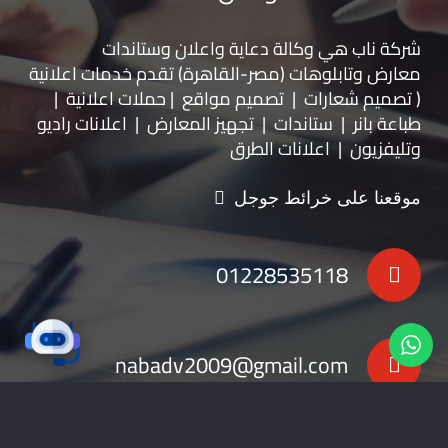
شركة ناب هي وكالة دعاية واعلان و
ستاندات
معارض
و
تابلوهات
(مصر-القاهرة) تقدم خدمات اعلانية
( تصميم شعارات | تصميم مواقع | حملات اعلانية |
طباعة بانر | ستاندات | تجهيز المعارض | اعلانات راديو
وتليفزيون | اعلانات الطرق
موقعنا على خرائط جوجل
01228535118
nabadv2009@gmail.com