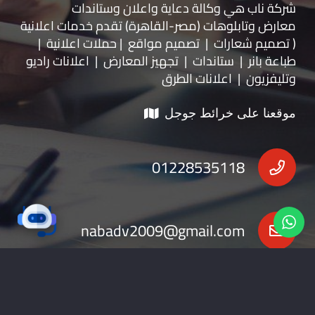
شركة ناب هي وكالة دعاية واعلان و
ستاندات
معارض
و
تابلوهات
(مصر-القاهرة) تقدم خدمات اعلانية
( تصميم شعارات | تصميم مواقع | حملات اعلانية |
طباعة بانر | ستاندات | تجهيز المعارض | اعلانات راديو
وتليفزيون | اعلانات الطرق
موقعنا على خرائط جوجل
01228535118
nabadv2009@gmail.com