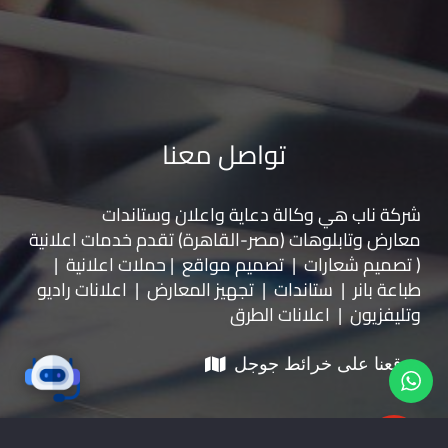
تواصل معنا
شركة ناب هي وكالة دعاية واعلان و
ستاندات
معارض
و
تابلوهات
(مصر-القاهرة) تقدم خدمات اعلانية
( تصميم شعارات | تصميم مواقع | حملات اعلانية |
طباعة بانر | ستاندات | تجهيز المعارض | اعلانات راديو
وتليفزيون | اعلانات الطرق
موقعنا على خرائط جوجل
01228535118