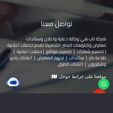
تواصل معنا
شركة ناب هي وكالة دعاية واعلان و
ستاندات
معارض
و
تابلوهات
(مصر-القاهرة) تقدم خدمات اعلانية
( تصميم شعارات | تصميم مواقع | حملات اعلانية |
طباعة بانر | ستاندات | تجهيز المعارض | اعلانات راديو
وتليفزيون | اعلانات الطرق
موقعنا على خرائط جوجل
01228535118