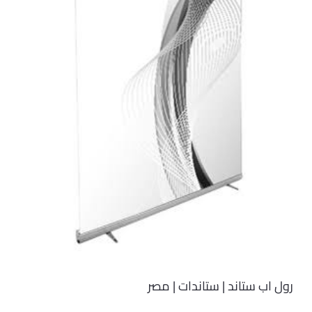
رول اب ستاند | ستاندات | مصر