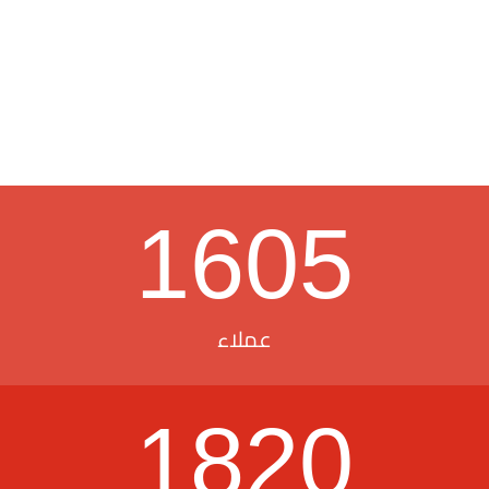
1605
عملاء
1820