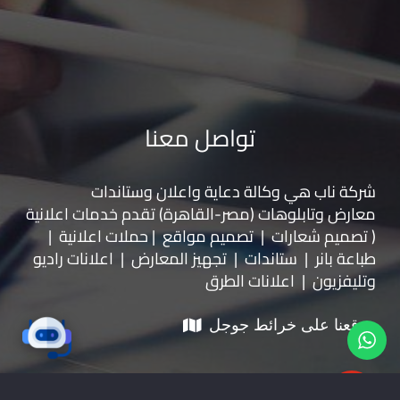
تواصل معنا
شركة ناب هي وكالة دعاية واعلان و
ستاندات
معارض
و
تابلوهات
(مصر-القاهرة) تقدم خدمات اعلانية
( تصميم شعارات | تصميم مواقع | حملات اعلانية |
طباعة بانر | ستاندات | تجهيز المعارض | اعلانات راديو
وتليفزيون | اعلانات الطرق
موقعنا على خرائط جوجل
01228535118