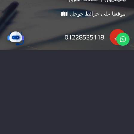
موقعنا على خرائط جوجل
01228535118
nabadv2009@gmail.com