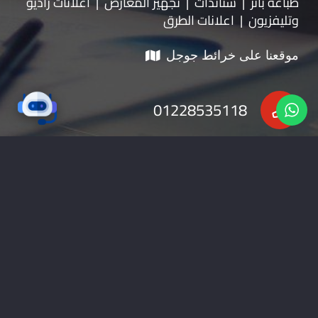
طباعة بانر | ستاندات | تجهيز المعارض | اعلانات راديو
وتليفزيون | اعلانات الطرق
موقعنا على خرائط جوجل
01228535118
nabadv2009@gmail.com